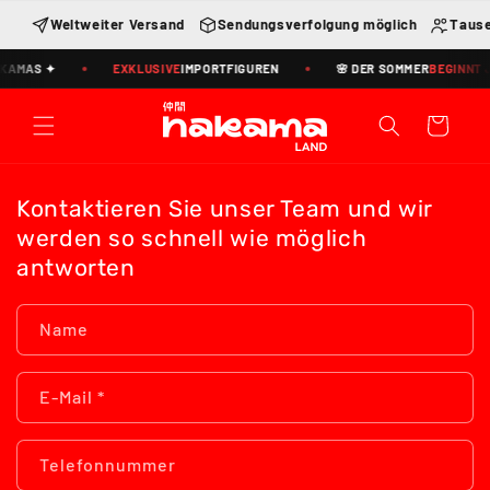
Direkt
zum
Weltweiter Versand
Sendungsverfolgung möglich
Tause
Inhalt
KAMAS ✦
EXKLUSIVE
IMPORTFIGUREN
🌸 DER SOMMER
BEGINNT J
Warenkorb
Kontaktieren Sie unser Team und wir
werden so schnell wie möglich
antworten
Name
E-Mail
*
Telefonnummer