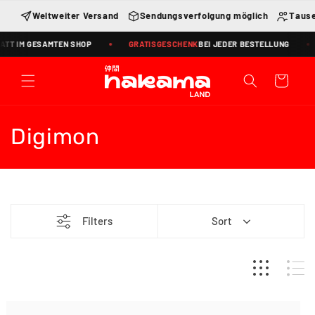
Direkt
zum
Weltweiter Versand
Sendungsverfolgung möglich
Tause
Inhalt
T IM GESAMTEN SHOP
GRATISGESCHENK
BEI JEDER BESTELLUNG
Warenkorb
K
Digimon
a
t
e
Filters
Sort
g
o
r