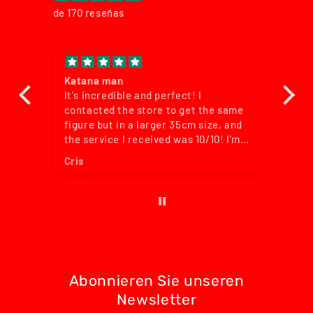
de 170 reseñas
Katana man
Good experienc
t's incredible and perfect! I
The item came in
ontacted the store to get the same
conditioning an
igure but in a larger 35cm size, and
pretty well. The
he service I received was 10/10! I'm
the time predicte
ery happy with my purchase and
experience with 
ris
Robert
ighly recommend it!
pretty well.
Abonnieren Sie unseren
Newsletter