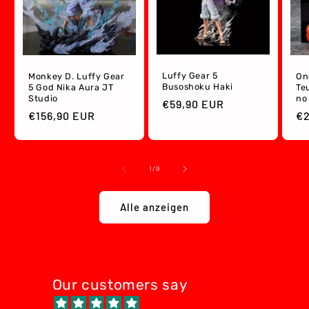
Luffy Gear 5
Monkey D. Luffy Gear
On
Busoshoku Haki
5 God Nika Aura JT
Te
Studio
no
Normaler
€59,90 EUR
Normaler
€156,90 EUR
No
€2
Preis
Preis
Pr
von
1
/
9
Alle anzeigen
Our customers say